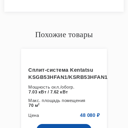
Похожие товары
u
Сплит-система Kentatsu
Сп
HFAN1
KSGB53HFAN1/KSRB53HFAN1
KS
Мощность охл./обогр.
Мощ
7.03 кВт / 7.62 кВт
2,64
Макс. площадь помещения
Мак
70 м
2
25 
00 ₽
48 080 ₽
Цена
Цен