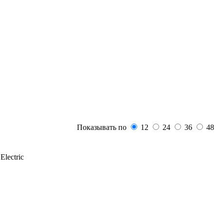
Показывать по
12
24
36
48
lectric